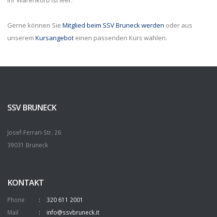
Ihr Warenkorb ist leer.
Gerne können Sie
Mitglied beim SSV Bruneck werden
oder aus
unserem
Kursangebot
einen passenden Kurs wählen.
SSV BRUNECK
Josef-Ferrari-Str. 26
39031 Bruneck
KONTAKT
Phone
320 611 2001
Mail
info@ssvbruneck.it